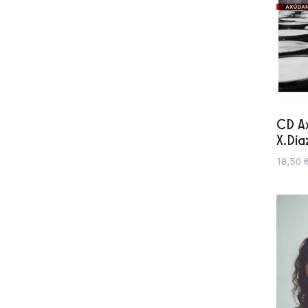
CD Ax
X.Día
18,50 