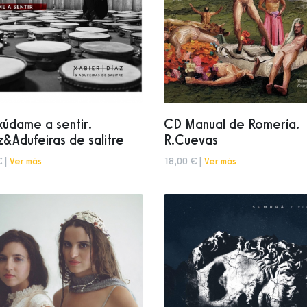
údame a sentir.
CD Manual de Romería.
z&Adufeiras de salitre
R.Cuevas
€ |
Ver más
18,00 € |
Ver más