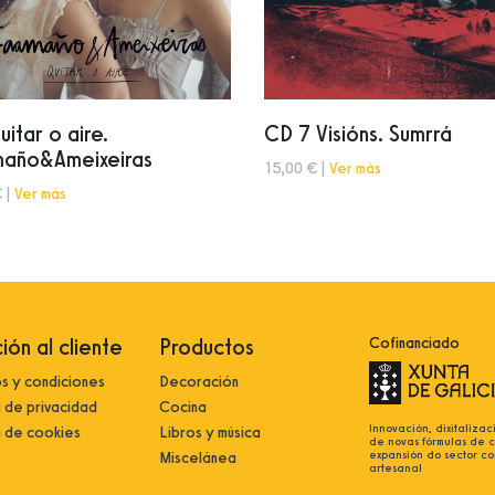
itar o aire.
CD 7 Visións. Sumrrá
año&Ameixeiras
15,00 € |
Ver más
 |
Ver más
ión al cliente
Productos
Cofinanciado
s y condiciones
Decoración
a de privacidad
Cocina
Innovación, dixitalizac
a de cookies
Libros y música
de novas fórmulas de 
expansión do sector co
Miscelánea
artesanal