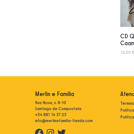
CD Qu
Caam
15,00 €
Merlín e Familia
Atenc
Rúa Nova, n. 8-10
Término
Santiago de Compostela
Polític
+34 881 16 37 23
Polític
info@merlinefamilia-tienda.com