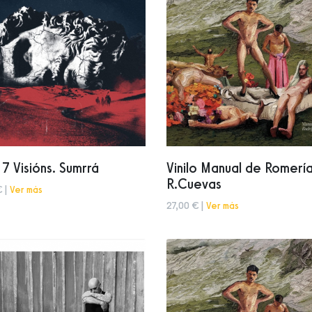
o 7 Visións. Sumrrá
Vinilo Manual de Romería
R.Cuevas
€ |
Ver más
27,00 € |
Ver más