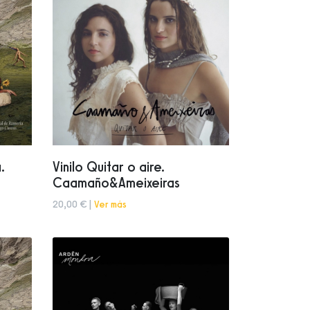
.
Vinilo Quitar o aire.
Caamaño&Ameixeiras
20,00 € |
Ver más