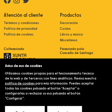
Atención al cliente
Productos
Términos y condiciones
Decoración
Política de privacidad
Cocina
Política de cookies
Libros y música
Miscelánea
Cofinanciado
Financiado polo
Concello de Santiago
Aviso de uso de cookies
Innovación, dixitalización e
implantación de novas fórmulas de
Utilizamos cookies propias para el funcionamiento técnico
comercialización e expansión do
sector comercial e artesanal
de la web y de terceros con fines analíticos. Revisa nuestra
política de cookies
para más información. Puedes aceptar
Implantación e pulo da estratexia
dixital e modernización do sector
todas las cookies pulsando el botón "Aceptar" o
comercial e artesanal (CO300C
configurarlas o rechazar su uso pulsando el botón
2021)
"Configurar".
© Merlín e Familia.