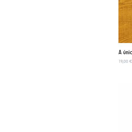
A úni
19,00 €