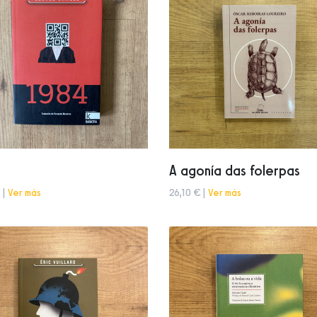
A agonía das folerpas
 |
Ver más
26,10 € |
Ver más