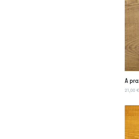
A pr
21,00 €