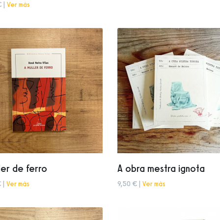
€ |
Ver más
ler de ferro
A obra mestra ignota
 |
Ver más
9,50 € |
Ver más