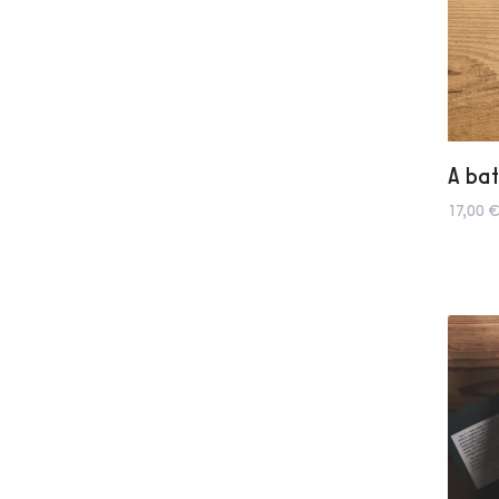
A bat
17,00 €