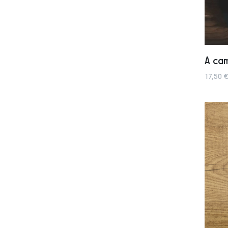
A ca
17,50 €