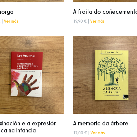
morga
A froita do coñecement
 |
Ver más
19,90 € |
Ver más
xinación e a expresión
A memoria da árbore
tica na infancia
17,00 € |
Ver más