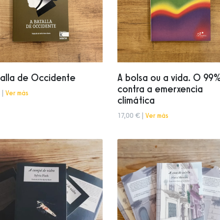
alla de Occidente
A bolsa ou a vida. O 99
contra a emerxencia
 |
Ver más
climática
17,00 € |
Ver más