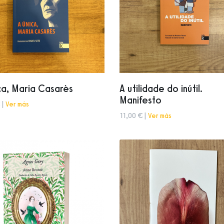
ca, Maria Casarès
A utilidade do inútil.
Manifesto
 |
Ver más
11,00 € |
Ver más