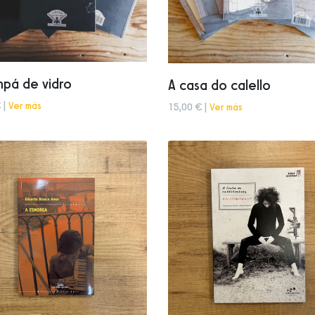
mpá de vidro
A casa do calello
 |
Ver más
15,00 € |
Ver más