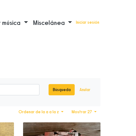
y música
Miscelánea
Iniciar sesión
Búsqueda
Anular
Ordenar de la a a la z
Mostrar 27