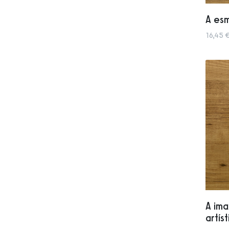
A es
16,45 €
A ima
artís