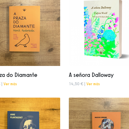
aza do Diamante
A señora Dalloway
 |
Ver más
14,50 € |
Ver más